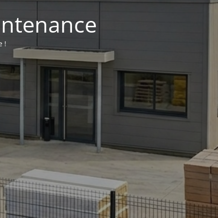
aintenance
 !